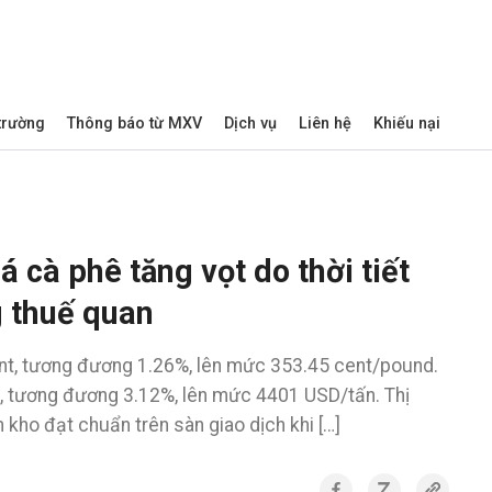
 trường
Thông báo từ MXV
Dịch vụ
Liên hệ
Khiếu nại
 cà phê tăng vọt do thời tiết
ng thuế quan
ent, tương đương 1.26%, lên mức 353.45 cent/pound.
, tương đương 3.12%, lên mức 4401 USD/tấn. Thị
 kho đạt chuẩn trên sàn giao dịch khi […]