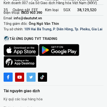
Kinh doanh 007 của Sở Giao dịch Hàng hóa Việt Nạm (MXV)
35
Quặng sắt
FEF
Kim loại
SGX
38,129,520
Điện thoại:
0833 903 390
Email:
info@daututvt.vn
Tổng giám đốc:
Ông Ngô Văn Thìn
Trụ sở chính:
109 Hai Bà Trưng, P. Diên Hồng, Tp. Pleiku, Gia Lai
TẢI ỨNG DỤNG TVT TRADING
Tài nguyên giao dịch
Ký quỹ các loại hàng hóa