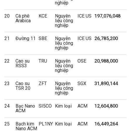
nghiệp
20
Cà phê
KCE
Nguyên
ICE US
197,076,048
Arabica
liệu công
nghiệp
21
Đường 11
SBE
Nguyên
ICE US
26,785,200
liệu công
nghiệp
22
Cao su
TRU
Nguyên
OSE
20,988,000
RSS3
liệu công
nghiệp
23
Cao su
ZFT
Nguyên
SGX
31,890,144
TSR 20
liệu công
nghiệp
24
Bạc Nano
SI5CO
Kim loại
ACM
12,604,800
ACM
25
Bạch kim
PL1NY
Kim loại
ACM
16,449,264
Nano ACM