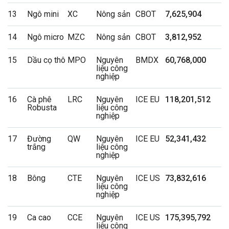
13
Ngô mini
XC
Nông sản
CBOT
7,625,904
14
Ngô micro
MZC
Nông sản
CBOT
3,812,952
15
Dầu cọ thô
MPO
Nguyên
BMDX
60,768,000
liệu công
nghiệp
16
Cà phê
LRC
Nguyên
ICE EU
118,201,512
Robusta
liệu công
nghiệp
17
Đường
QW
Nguyên
ICE EU
52,341,432
trắng
liệu công
nghiệp
18
Bông
CTE
Nguyên
ICE US
73,832,616
liệu công
nghiệp
19
Ca cao
CCE
Nguyên
ICE US
175,395,792
liệu công