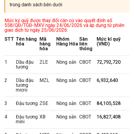
trong danh sách bên dưới
Mức ký quỹ được thay đổi căn cứ vào quyết định số
558/QĐ/TGĐ-MXV ngày 24/06/2026 và áp dụng từ phiên
giao dịch từ ngày 25/06/2026:
STT
Tên hàng
Mã
Nhóm
Sàn
Mức kí quỹ
hóa
hàng
Hàng Hóa
liên
(VND)
hóa
thông
1
Dầu đậu
ZLE
Nông sản
CBOT
72,792,720
tương
2
Dầu đậu
MZL
Nông sản
CBOT
6,932,640
tương
micro
3
Đậu tương
ZSE
Nông sản
CBOT
84,105,528
4
Đậu tương
XB
Nông sản
CBOT
16,827,408
mini