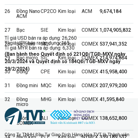
26
Đồng Nano
CP2CO
Kim loại
ACM
9,674,184
ACM
27
Bạc
SIE
Kim loại
COMEX
1,074,905,832
Tỉ giá USD bán ra áp dụng: 26,260
Tỉ giá JPY bán ra áp dụng: 165
28
Bạc mini
MQI
Kim loại
COMEX
537,941,352
Tỉ giá MYR bán ra áp dụng: 6,330
(Ban hành theo Quyết định số 221QĐ/TGĐ-MXV ngày
29
Bạc micro
SIL
Kim loại
COMEX
214,974,864
20/3/2024 và Quyết định số 184QĐ/TGĐ-MXV ngày
29/2/2024)
30
Đồng
CPE
Kim loại
COMEX
415,958,400
31
Đồng mini
MQC
Kim loại
COMEX
207,979,200
32
Đồng
MHG
Kim loại
COMEX
41,595,840
micro
33
Nhôm
ALI
Kim loại
COMEX
138,652,800
COMEX
Công Ty TNHH Đầu Tư Giao Dịch Hàng Hóa TVT là Thành viên
34
Bạch kim
PLE
Kim loại
NYMEX
359,189,532