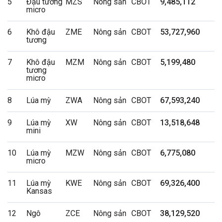
5
Đậu tương
MZS
Nông sản
CBOT
9,485,112
micro
6
Khô đậu
ZME
Nông sản
CBOT
53,727,960
tương
7
Khô đậu
MZM
Nông sản
CBOT
5,199,480
tương
micro
8
Lúa mỳ
ZWA
Nông sản
CBOT
67,593,240
9
Lúa mỳ
XW
Nông sản
CBOT
13,518,648
mini
10
Lúa mỳ
MZW
Nông sản
CBOT
6,775,080
micro
11
Lúa mỳ
KWE
Nông sản
CBOT
69,326,400
Kansas
12
Ngô
ZCE
Nông sản
CBOT
38,129,520