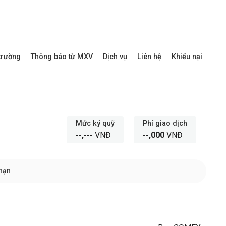
 trường
Thông báo từ MXV
Dịch vụ
Liên hệ
Khiếu nại
Mức ký quỹ
Phí giao dịch
--,---
VNĐ
--,000
VNĐ
hạn