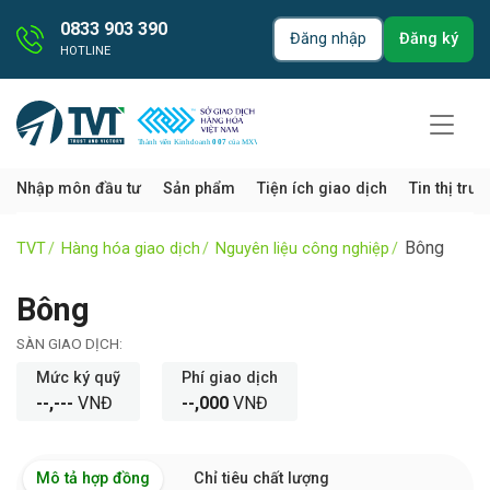
0833 903 390
Đăng nhập
Đăng ký
HOTLINE
Nhập môn đầu tư
Sản phẩm
Tiện ích giao dịch
Tin thị trư
Bông
TVT
Hàng hóa giao dịch
Nguyên liệu công nghiệp
Bông
SÀN GIAO DỊCH:
Mức ký quỹ
Phí giao dịch
--,---
VNĐ
--,000
VNĐ
Mô tả hợp đồng
Chỉ tiêu chất lượng